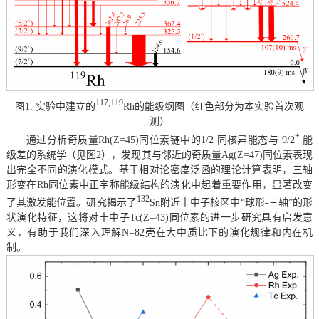
117,119
图1: 实验中建立的
Rh的能级纲图（红色部分为本实验首次观
测）
-
+
通过分析奇质量Rh(Z=45)同位素链中的1/2
同核异能态与 9/2
能
级差的系统学（见图2），发现其与邻近的奇质量Ag(Z=47)同位素表现
出完全不同的演化模式。基于相对论密度泛函的理论计算表明，三轴
形变在Rh同位素中正宇称能级结构的演化中起着重要作用，显著改变
132
了其激发能位置。研究揭示了
Sn附近丰中子核区中“球形-三轴”的形
状演化特征，这将对丰中子Tc(Z=43)同位素的进一步研究具有启发意
义，有助于我们深入理解N=82壳在大中质比下的演化规律和内在机
制。