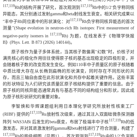
117,119
117,119
-
Rh的结构开展了研究，首次观测到
Rh中的1/2
负宇称同核
异能态，其分别通过发射gamma和beta射线发生衰变。相关研究成果以
117,119
“丰中子Rh同位素中的形状演化：对
Rh负宇称同核异能态的首次
测量”(Shape evolution in neutron-rich Rh isotopes: First measurement of
117,119
negative-parity isomers in
Rh) 为题，在线发表于《物理学快报
B》(Phys. Lett. B 873 (2026) 140144)。
原子核作为量子多体系统，当其核子数偏离“幻数”时，价核子对
满壳核心的极化作用往往使得原子核的基态出现稳定的四极形变，并
会随着核子数的改变而发生变化。例如110丰中子质量区的原子核随着
中质比增大存在从长椭到扁椭的形状演变，同时存在不同形状的共
存，而且三轴自由度在此形状演化和共存中起着关键作用。这些丰富
的形状特征为人们研究该质量区原子核结构提供了重要的信息。由于
原子核的同核异能态通常具有与基态不同的结构组分和形状，因此成
为原子核形状研究的重要对象。
李智焕和华辉课题组利用日本理化学研究所放射性核束工厂
117,119
(RIBF) 提供的
Ru放射性次级束，通过其注入双面硅微条探测器
117,119
阵列 WAS3ABi 后发生的beta衰变，布居了极端丰中子核
Rh的低
激发态，并对其退激发射的gamma和beta射线进行了符合测量，构建了
117,119
117,119
-
Rh的能级纲图（见图1），首次观测到
Rh中的1/2
负宇称