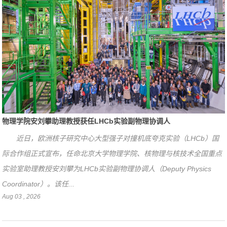
物理学院安刘攀助理教授获任LHCb实验副物理协调人
近日，欧洲核子研究中心大型强子对撞机底夸克实验（LHCb）国
际合作组正式宣布，任命北京大学物理学院、核物理与核技术全国重点
实验室助理教授安刘攀为LHCb实验副物理协调人（Deputy Physics
Coordinator）。该任...
Aug 03 , 2026