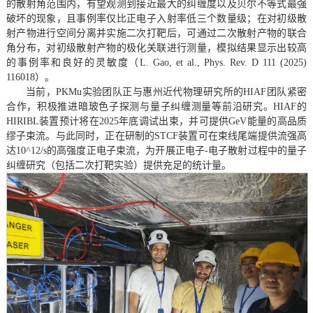
的散射角范围内，有望观测到接近最大的纠缠度以及贝尔不等式最强
破坏的现象，且事例率仅比正电子入射率低三个数量级；在对初级散
射产物进行空间分离并实施二次打靶后，可通过二次散射产物的联合
角分布，对初级散射产物的极化关联进行测量，模拟结果显示出较高
的事例率和良好的灵敏度（L. Gao, et al., Phys. Rev. D 111 (2025)
116018）。
当前，PKMu实验团队正与惠州近代物理研究所的HIAF团队紧密
合作，积极推进暗玻色子探测与量子纠缠测量等前沿研究。HIAF的
HIRIBL装置预计将在2025年底调试出束，并可提供GeV能量的高品质
缪子束流。与此同时，正在研制的STCF装置可在束线尾端提供流强高
达10^12/s的高强度正电子束流，为开展正电子-电子散射过程中的量子
纠缠研究（包括二次打靶实验）提供充足的统计量。