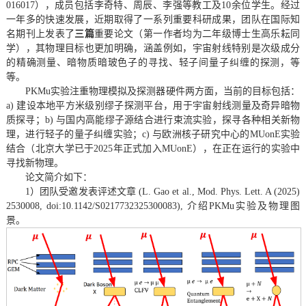
016017），成员包括李奇特、周辰、李强等教工及10余位学生。经过
一年多的快速发展，近期取得了一系列重要科研成果，团队在国际知
名期刊上发表了
三篇
重要论文（第一作者均为二年级博士生高乐耘同
学），其物理目标也更加明确，涵盖例如，宇宙射线特别是次级成分
的精确测量、暗物质暗玻色子的寻找、轻子间量子纠缠的探测，等
等。
PKMu实验注重物理模拟及探测器硬件两方面，当前的目标包括：
a) 建设本地平方米级别缪子探测平台，用于宇宙射线测量及奇异暗物
质探寻；b) 与国内高能缪子源结合进行束流实验，探寻各种相关新物
理，进行轻子的量子纠缠实验；c) 与欧洲核子研究中心的MUonE实验
结合（北京大学已于2025年正式加入MUonE），在正在运行的实验中
寻找新物理。
论文简介如下：
1）团队受邀发表评述文章 (L. Gao et al., Mod. Phys. Lett. A (2025)
2530008, doi:10.1142/S0217732325300083), 介绍PKMu实验及物理图
景。