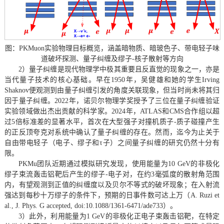
图：PKMuon实验物理目标概览，涵盖暗物质、暗玻色子、带电轻子味
道破坏探测、量子纠缠及缪子-核子散射等方向
2）量子纠缠是现代物理学中极其重要且反直觉的现象之一，亦是
当代量子技术的核心基础。早在1950年，吴健雄和她的学生Irving
Shaknov便观测到由量子纠缠引发的角度关联现象，但当时尚未将其归
因于量子纠缠。2022年，诺贝尔物理学奖授予了三位在量子纠缠验证
实验领域做出杰出贡献的科学家。2024年，ATLAS和CMS合作组以超
过5倍标准差的显著水平，首次在大型强子对撞机质子-质子碰撞产生
的正反顶夸克对系统中确认了量子纠缠的存在。然而，迄今为止关于
自由带电轻子（电子、缪子和τ子）之间量子纠缠的研究仍然十分有
限。
PKMu团队近期通过模拟研究发现，使用能量为10 GeV的非极化
缪子束流轰击铝靶后产生的缪子-电子对，在约3毫弧度的散射角范围
内，有望观测到正值的纠缠度以及贝尔不等式的破坏现象；在入射流
强达到每秒十万缪子的条件下，预期的日事件数可达上万（A. Ruzi et
al., J. Phys. G accepted, doi:10.1088/1361-6471/ade733）。
3）此外，利用能量为1 GeV的非极化正电子束轰击铝靶，在特定