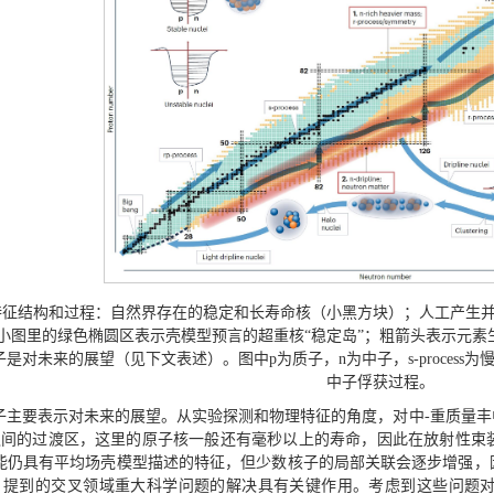
特征结构和过程：自然界存在的稳定和长寿命核（小黑方块）；人工产生
小图里的绿色椭圆区表示壳模型预言的超重核“稳定岛”；粗箭头表示元
未来的展望（见下文表述）。图中p为质子，n为中子，s-process为慢中子俘获
中子俘获过程。
子主要表示对未来的展望。从实验探测和物理特征的角度，对中-重质量
之间的过渡区，这里的原子核一般还有毫秒以上的寿命，因此在放射性束
能仍具有平均场壳模型描述的特征，但少数核子的局部关联会逐步增强，
）提到的交叉领域重大科学问题的解决具有关键作用。考虑到这些问题