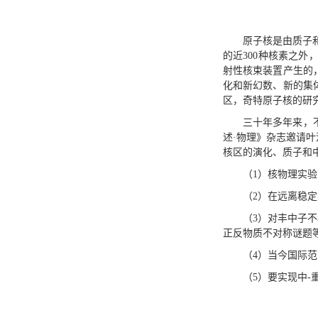
原子核是由质子
的近300种核素之外
射性核束装置产生的
化和新幻数、新的集
区，奇特原子核的研
三十年多年来，
述·物理》杂志邀请
核区的演化、质子和
（1）核物理实
（2）在远离稳
（3）对丰中子
正反物质不对称谜题
（4）当今国际
（5）要实现中