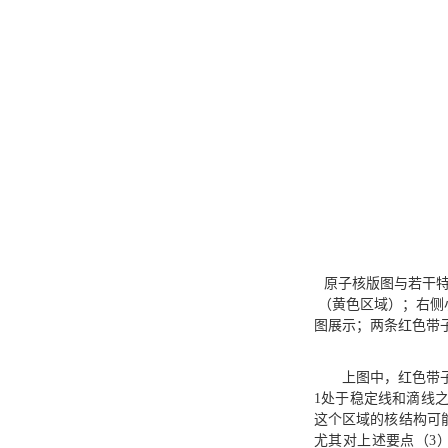
原子核版图与若干
（黄色区域）；右侧
图展示；两条红色带子是对
上图中，红色带
1处于稳定线和滴线
这个区域的核结构可
尤其对上述要点（3