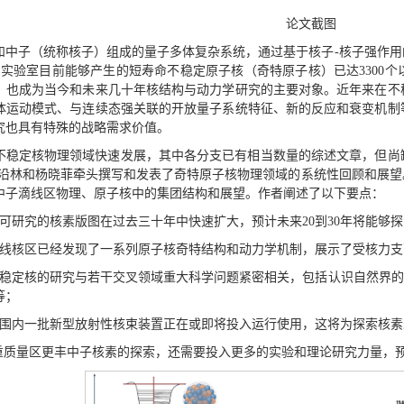
论文截图
和中子（统称核子）组成的量子多体复杂系统，通过基于核子-核子强作
，实验室目前能够产生的短寿命不稳定原子核（奇特原子核）已达3300
，也成为当今和未来几十年核结构与动力学研究的主要对象。近年来在不
体运动模式、与连续态强关联的开放量子系统特征、新的反应和衰变机制
究也具有特殊的战略需求价值。
不稳定核物理领域快速发展，其中各分支已有相当数量的综述文章，但尚
叶沿林和杨晓菲牵头撰写和发表了奇特原子核物理领域的系统性回顾和展
中子滴线区物理、原子核中的集团结构和展望。作者阐述了以下要点：
验可研究的核素版图在过去三十年中快速扩大，预计未来20到30年将能够
定线核区已经发现了一系列原子核奇特结构和动力学机制，展示了受核力
不稳定核的研究与若干交叉领域重大科学问题紧密相关，包括认识自然界的
等；
范围内一批新型放射性核束装置正在或即将投入运行使用，这将为探索核
-重质量区更丰中子核素的探索，还需要投入更多的实验和理论研究力量，