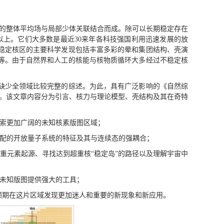
用的整体平均场与局部少体关联结合而成。除可以长期稳定存在
个以上。它们大多数是最近30来年各科技强国利用迅速发展的放
稳定核区的主要科学发现包括丰富多彩的晕和集团结构、壳演
等。由于自然界和人工的核能与核物质循环大多经过不稳定核
缺少全领域比较完整的综述。为此，具有广泛影响的《自然综
望。该文章内容分为引言、核力与理论模型、壳结构及其在奇特
探索更加广阔的未知核素版图区域；
支配的开放量子系统的特征及其与连续态的强耦合；
重元素起源、寻找达到超重核“稳定岛”的路径以及理解宇宙中
素未知版图提供强大的工具；
预期在这片区域发现更加迷人和重要的新现象和新应用。