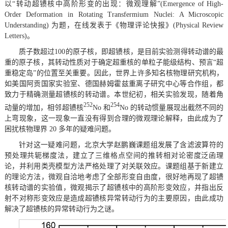
以“转动超镄核中高阶形变的出现：微观理解”(Emergence of High-
Order Deformation in Rotating Transfermium Nuclei: A Microscopic
Understanding) 为题，在线发表于《物理评论快报》(Physical Review
Letters)。
质子数超过100的原子核，即超镄核，是目前实验测得转动谱的最
重的原子核，其转动性质对于确定超重核的单粒子能级结构、预言“超
重稳定岛”的位置至关重要。因此，世界上许多知名核物理研究机构，
如美国阿贡国家实验室、德国赫姆霍兹重离子研究中心等合作组，都
致力于精确测量超镄核的转动谱。本世纪初，相关实验发现，随着角
252
254
动量的增加，相邻超镄核
No 和
No 的转动惯量展现出截然不同的
上弯现象，这一现象一直没有得到合理的微观理论解释，由此成为了
困扰核物理界 20 多年的疑难问题。
针对这一疑难问题，北京大学赵鹏巍课题组发展了含滤波算符的
预处理共轭梯度法，建立了三维格点空间的推转相对论密度泛函理
论，并利用类壳模型方法严格处理了对关联效应。课题组基于新建立
的理论方法，微观自洽地考虑了全部形变自由度，很好地再现了超镄
核转动谱的实验值，微观揭示了超镄核中的高阶形变效应，并指出反
射不对称形变效应是造成超镄核异常转动行为的主要原因，由此成功
解决了超镄核的异常转动行为之谜。