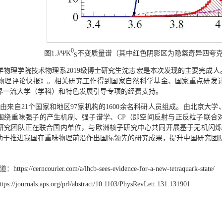
0
图1.J/ΨK
不变质量谱（其中红色阴影区为隐粲奇异四夸克
S
物理学院技术物理系2019级博士研究生沈志宏是本次发现的主要完成人。2
物理评论快报》。相关研究工作得到国家自然科学基金、国家重点研发计
界一流大学（学科）和特色发展引导专项的经费支持。
组由来自21个国家和地区97家机构的1600余名科研人员组成。由北京大
年来围绕重味强子的产生机制、强子谱学、CP（即空间反射与正反粒子联
研究团队正在联合国内单位，与欧洲核子研究中心共同开展基于无机闪烁
助于推进我国在重味物理前沿作出国际领先的研究成果，提升中国研究团队
报道：
https://cerncourier.com/a/lhcb-sees-evidence-for-a-new-tetraquark-state/
ttps://journals.aps.org/prl/abstract/10.1103/PhysRevLett.131.131901