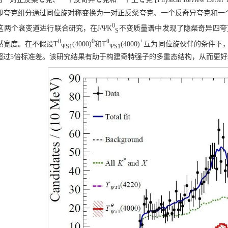
即夸克组分通过同位旋对称变换为一对正反粲夸克、一个反奇异夸克和一
0
两个衰变道进行联合研究，在J/ΨK
不变质量谱中发现了隐粲奇异四夸
S
θ
0
θ
+
然宽度。在不假设T
(4000)
和T
(4000)
互为同位旋伙伴的条件下
ΨS1
ΨS1
超过5倍标准差。该研究结果有助于构建奇特强子的多重态结构，从而更