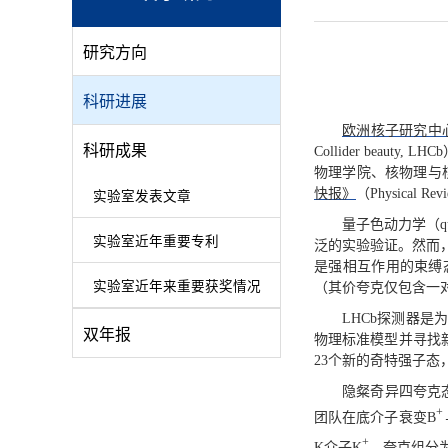
研究方向
科研进展
欧洲核子研究中
科研成果
Collider beau
物理学院、核物理与
快报》
（Physical Rev
实验室发表文章
量子色动力学（quan
实验室近年重要专利
泛的实验验证。然而
是强相互作用的束缚
实验室近年来重要获奖情况
（其价夸克仅包含一
LHCb探测器
双年报
物理标准模型并寻找新
23个新的奇特强子
隐粲奇异四夸克
+
团队在底介子衰变B
+
K介子K
，夸克组分为一