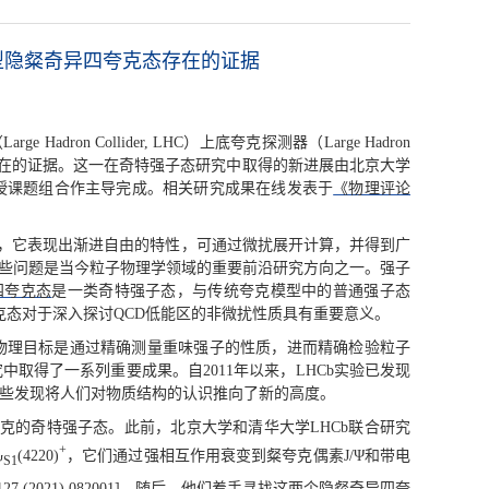
型隐粲奇异四夸克态存在的证据
机（Large Hadron Collider, LHC）上底夸克探测器（Large Hadron
在的证据。这一在奇特强子态研究中取得的新进展由北京大学
教授课题组合作主导完成。相关研究成果在线发表于
《物理评论
，它表现出渐进自由的特性，可通过微扰展开计算，并得到广
这些问题是当今粒子物理学领域的重要前沿研究方向之一。强子
四夸克态
是一类奇特强子态，与传统夸克模型中的普通强子态
态对于深入探讨QCD低能区的非微扰性质具有重要意义。
要物理目标是通过精确测量重味强子的性质，进而精确检验粒子
取得了一系列重要成果。自2011年以来，LHCb实验已发现
这些发现将人们对物质结构的认识推向了新的高度。
克的奇特强子态。此前，北京大学和清华大学LHCb联合研究
+
(4220)
，它们通过强相互作用衰变到粲夸克偶素J/Ψ和带电
ΨS1
 127 (2021) 082001]。随后，他们着手寻找这两个隐粲奇异四夸