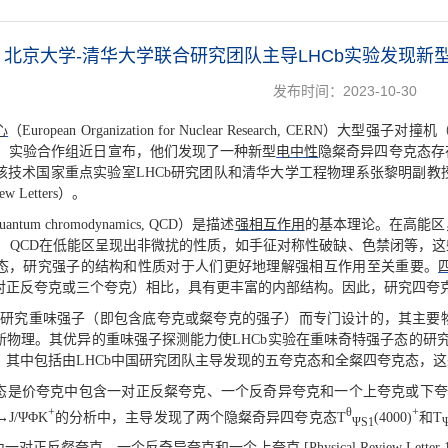
北京大学-清华大学联合研究团队主导LHCb实验发现新
发布时间：2023-10-30
心
（European Organization for Nuclear Research, CERN）大型强子对撞
ty, LHCb）实验合作组近日宣布，他们发现了一种新型
电中性
隐粲奇异四夸克态存
核技术国家重点实验室LHCb研究团队和清华大学工程物理系张黎明副
iew Letters）。
tum chromodynamics, QCD）是描述
强相互作用
的基本理论。在高能区
， QCD在低能区呈现出非微扰的性质，如手征对称性破缺、色禁闭等，
态，研究强子的结构和性质对于人们更好地理解强相互作用至关重要。
对正反夸克或三个夸克）相比，具有更丰富的内部结构。因此，研究四夸克
是为研究重味强子（即包含底夸克或粲夸克的强子）而专门设计的，其主
物理。其优异的重味强子探测能力使LHCb实验在重味奇特强子态的研究中
态，其中包括由LHCb中国研究团队主导发现的五夸克态和全粲四夸克态，
态是价夸克中包含一对正反粲夸克、一个反奇异夸克和一个上夸克或下夸
+
θ
+
→J/ΨΦK
的分析中，主导发现了两个隐粲奇异四夸克态T
(4000)
和T
ΨS1
对正反粲夸克、一个反奇异夸克和一个上夸克 [Physical Review Letter