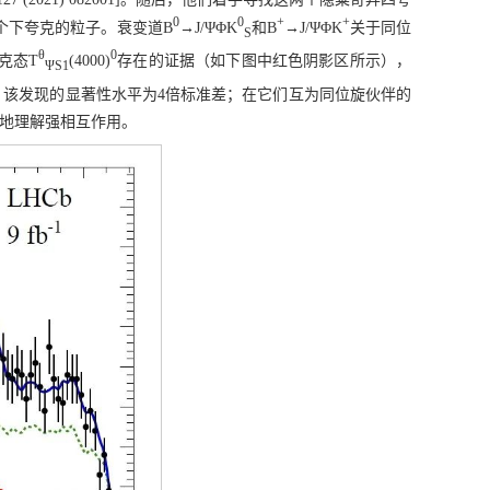
0
0
+
+
个下夸克的粒子。衰变道B
→J/ΨΦK
和B
→J/ΨΦK
关于同位
S
θ
0
克态T
(4000)
存在的证据（如下图中红色阴影区所示），
ΨS1
，该发现的显著性水平为4倍标准差；在它们互为同位旋伙伴的
好地理解强相互作用。