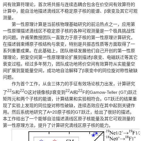
间有效算符理论，首次将共振与连续态耦合包含在价空间有效算符的
计算中，能自洽地描述滴线区不稳定原子核的能谱、β衰变及其它可观
测量。
第一性原理计算是当前核物理基础研究的前沿热点之一，应用第
一性原理描述滴线区不稳定原子核的各种可观测量是一个极具挑战性
的问题。许甫荣教授团队一直致力于原子核的第一性原理计算研究，
在描述弱束缚原子核结构与衰变，特别是共振态性质等方面取得了一
系列重要成果。在此基础上，团队继续发展他们自己开创的第一性原
理理论，把复空间第一性原理理论扩展到描述β衰变、电磁跃迁等其它
衰变过程。经过多年努力，团队成功地将价空间有效算符从实能量空
间扩展到复能量空间，成功地自洽解释了β衰变中的同位旋对称性破缺
问题。
作为首个工作，从含三体力的手征有效场论核力出发，计算研究
22
22
22
22
了
Si和
O这对镜像核β衰变到
Al和
F的Gamow-Teller (GT)跃迁
矩阵元和两个子核的能谱，计算结果和实验相符合。GT跃迁的结果重
现了实验上发现的同位旋对称性破缺，连续态效应在其中起到关键作
用。然后系统地研究了A≈20原子核的GT跃迁，给出了很好的描述。
本工作给出了一个能够自洽描述滴线区原子核能量及其它可观测量的
第一性原理方法，提升了计算研究滴线区原子核的能力。