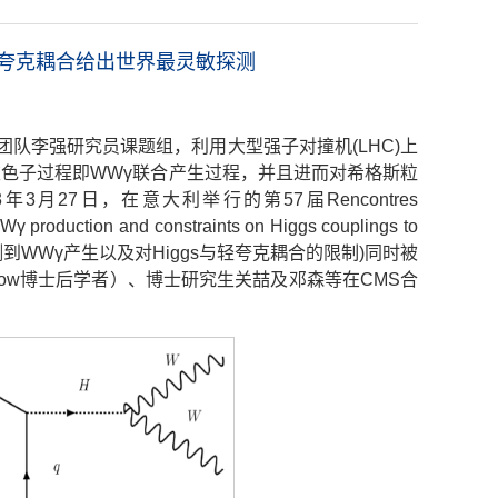
夸克耦合给出世界最灵敏探测
队李强研究员课题组，利用大型强子对撞机(LHC)上
三玻色子过程即WWγ联合产生过程，并且进而对希格斯粒
27日，在意大利举行的第57届Rencontres
on and constraints on Higgs couplings to
(利用13TeV质子对撞观测到WWγ产生以及对Higgs与轻夸克耦合的限制)同时被
llow博士后学者）、博士研究生关喆及邓森等在CMS合