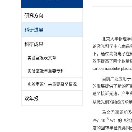
研究方向
科研进展
北京大学物理学
科研成果
论激光科学中心南昌熙
下，通过高能电子在
实验室发表文章
效率提高了两个数量级。该研究
carbon nanotube
实验室近年重要专利
当前广泛应用于
实验室近年来重要获奖情况
的发展提供了新的可
速至接近光速，产生
双年报
从激光到X射线的能量
马文君课题组
15
PW=10
W）的飞秒
度的回转半径做类同