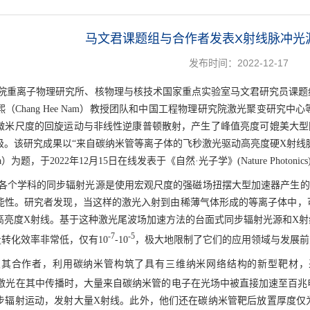
马文君课题组与合作者发表X射线脉冲光
发布时间：2022-12-17
院重离子物理研究所、核物理与核技术国家重点实验室马文君研究员课题
（Chang Hee Nam）教授团队和中国工程物理研究院激光聚变研
微米尺度的回旋运动与非线性逆康普顿散射，产生了峰值亮度可媲美大型
成果以“来自碳纳米管等离子体的飞秒激光驱动高亮度硬X射线脉冲”（Brilliant femtose
 plasma）为题，于2022年12月15日在线发表于《自然·光子学》(Nature Photonics
各个学科的同步辐射光源是使用宏观尺度的强磁场扭摆大型加速器产生的
能性。研究者发现，当这样的激光入射到由稀薄气体形成的等离子体中，
高亮度X射线。基于这种激光尾波场加速方法的台面式同步辐射光源和X
-7
-5
转化效率非常低，仅有10
-10
，极大地限制了它们的应用领域与发展前
及其合作者，利用碳纳米管构筑了具有三维纳米网络结构的新型靶材，
激光在其中传播时，大量来自碳纳米管的电子在光场中被直接加速至百兆
步辐射运动，发射大量
X
射线。此外，他们还在碳纳米管靶后放置厚度仅