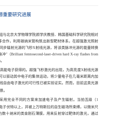
源重要研究进展
组与北京大学物理学院颜学庆教授、韩国基础科学研究院相对
究中心等合作，利用碳纳米管构筑出新型靶材体系，在超强激光照射
同步辐射光源的飞秒X射线光源，将该类脉冲光源的能量转换
cond-laser-driven hard X-ray flashes from
)。
高能电子获得的。超强飞秒激光的出现，为高亮度X射线光源
可以驱动其中电子的集体运动，将少量电子在几毫米距离内加
射线自由电子激光的可行性已被实验证实。然而，目前这类光源
景。
采用完全不同的方案来加速电子及产生辐射。当拍瓦级（1
电子伏特以上，并被上万特斯拉的自生磁场所束缚，以微米尺
为数十纳米的类金刚石薄膜，用来反射穿过靶体的激光，通过