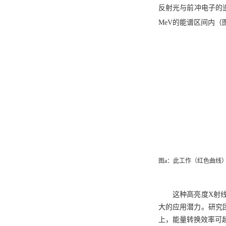
反射光与前冲电子的
MeV
的能谱区间内（
图a：此工作（红色曲线
这种高亮度X射
大的应用潜力。研究
上，能量转换效率可