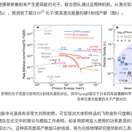
逆康普顿散射来产生更高能的光子。联合团队通过这两种机制，从激光到
10
图
a
），观测到了超过
10
光子
/
焦耳激光能量的硬
X
射线产额（图
b
）。
）获得的光子亮度与现有的X射线光源的对比。其中Spring8是位于日本兵库县播磨
及单位激光能量的光子产额对比
线脉冲光源具有非常大的照射野，可实现对大体积样品的飞秒皮秒尺度瞬
团队在论文中的理论与模拟工作表明，如采用即将投入使用的功率更高的1
超过1%。这种高亮度高产额伽马射线源，将为光核物理研究提供新的工