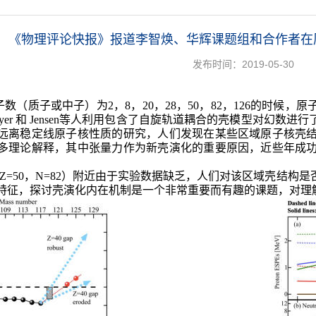
《物理评论快报》报道李智焕、华辉课题组和合作者在
发布时间：2019-05-30
数（质子或中子）为2，8，20，28，50，82，126的时候
ayer 和 Jensen等人利用包含了自旋轨道耦合的壳模型对幻数
远离稳定线原子核性质的研究，人们发现在某些区域原子核壳
多理论解释，其中张量力作为新壳演化的重要原因，近些年成
。
n（Z=50，N=82）附近由于实验数据缺乏，人们对该区域壳结
特征，探讨壳演化内在机制是一个非常重要而有趣的课题，对理