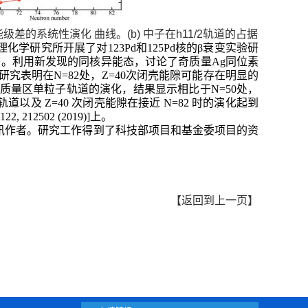
能能级差的系统性演化 曲线。(b) 中子在h11/2轨道的占据
研究所开展了对123Pd和125Pd核的β衰变实验研
能态。利用新发现的同核异能态，讨论了奇质量Ag同位素
1）。研究表明在N=82处，Z=40次闭壳能隙可能存在明显的
量区单粒子轨道的演化，结果显示相比于N=50处，
2 轨道以及 Z=40 次闭壳能隙在接近 N=82 时的演化起到
212502 (2019)]上。
讯作者。研究工作得到了科技部项目和基金委项目的资
【
返回到上一页
】