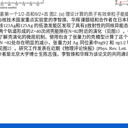
位素第一个1/2-态和9/2+态 图2. (a) 理论计算的质子有效单粒子
核技术国家重点实验室的李智焕、华辉课题组和合作者在日本理化学
123Ag和125Ag 的低激发能区发现了具有β放射性的同核异
πp1/2两个轨道形成的Z=40次闭壳能隙在N=82附近的演化（见图
了解壳演化的微观机制，使用包含了张量力的壳模型计算了这个质
 =82处存在明显的减小，张量力对 Ag 同位素中πg9/2 和 πp1/
。研究工作发表在近期《物理评论快报》[Phys. Rev. Lett. 122, 
作者是北京大学博士生陈志强，李智焕和华辉为该论文的共同通