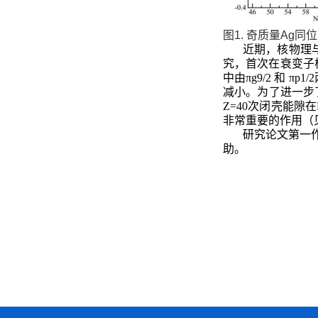
图1. 奇质量Ag同
近期，核物理与
究，首次在衰变子核
中由πg9/2 和 
减小。为了进一步
Z=40次闭壳能隙在N
非常重要的作用（见图2）
研究论文第一
助。