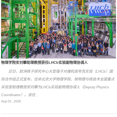
物理学院安刘攀助理教授获任LHCb实验副物理协调人
近日，欧洲核子研究中心大型强子对撞机底夸克实验（LHCb）国
际合作组正式宣布，任命北京大学物理学院、核物理与核技术全国重点
实验室助理教授安刘攀为LHCb实验副物理协调人（Deputy Physics
Coordinator）。该任...
Aug 03 , 2026