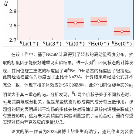
在该工作中，基于NCSM计算得到了轻核的高动量密度分布，抽
6
取的标度因子能很好地重现实验结果。进一步对
Li不同核态的计算发
6
6
现，其同位旋三重态的标度因子与
Be,
He基态的标度因子很接近。
此前经验模型认为标度因子正比于N×Z/A。计算结果与经验公式并不
6
完全一致，体现了核多体效应对SRC的影响。此外
Li同位旋单态的a
2
6
明显大于其三重态的a
。分析发现，
Li两个价核子处于不同核态时，
2
a
与其类氘成分相关，但是某些核态对形成类氘成分有压低作用。课
2
题组的研究表明超越平均场的多体关联对精确计算核内短程关联成分
有重要影响，这为未来高精度的实验测量提供了理论基础，最终有望
实现对核内夸克效应的定量认识。
论文的第一作者为2025届博士毕业生商浩宇，通讯作者为裴俊