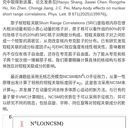
究中取得新进展，论文发表在[Haoyu Shang, Jiawei Chen, Rongzhe
Hu, Xin Zhen, Chongji Jiang, J.C. Pei, Many-body effects on nuclear
short range correlations, Phys. Lett. B 871(2025)139976]。
原子核短程关联Short Range Correlations (SRC)是指核内存在很
大相对动量和较小质心动量的核子对，原子核可以看作由约80%的平
均场核子与约20%的SRC核子对两部分构成。短程关联核子对之间形
成一个短暂的高密区，从而改变核内夸克胶子的分布。已有研究发现
短程关联的成分标度因子a
与EMC效应强度有线性相关性，意味着核
2
内不仅仅有核子自由度，还存在夸克胶子自由度。为了能从夸克和核
子两个层次统一理解原子核，我们需要精确计算具体的核结构与核多
体效应对短程关联成分的影响。
4
最近课题组采用无核芯壳模型NCSM和N
LO手征核力，从第一性
原理出发计算了轻核的短程关联标度因子a
。这是首次采用NCSM来
2
计算a
，并发展了在动量空间去除多体质心运动的新方法。与已有的
2
量子蒙卡VMC计算相比，NCSM的优势在于可以采用手征核力，并可
以研究不同的核态，包括自旋、宇称、同位旋等对短程关联成分的影
响。