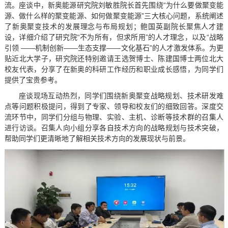
流。座谈中，新奥能源研究院刘敏胜院长首先围绕“为什么要做聚变能
源、做什么样的聚变能源、如何做聚变能源”三大核心问题，系统阐述
了新奥聚变技术的发展理念与布局规划；鲍国英副院长聚焦人才建
设，详细介绍了研究院“不为所有，但求所用”的人才理念，以及“战略
引领 ——机制创新——生态支撑——文化基石”的人才激发体系。为更
贴近北大学子，研究院还特别邀请王选贺博士、陈建国博士两位北大
校友代表，分享了在新奥的科研工作经历和职业成长感悟，为同学们
提供了宝贵参考。
座谈现场互动热烈，同学们围绕新奥聚变战略规划、技术研发难
点等问题积极提问，得到了专家、领导和校友们的细致回答。深度交
流环节中，同学们分组与物理、实验、主机、诊断等技术群的召集人
进行访谈。召集人向小组分享各自技术方向的战略规划与技术突破，
帮助同学们更清晰地了解相关技术方向的发展现状与前景。